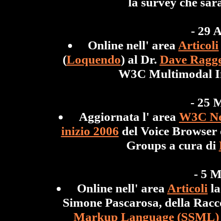
la survey che sara
- 29 
Online nell' area
Articoli
(
Loquendo
) al Dr.
Dave Ragge
W3C Multimodal In
- 25
Aggiornata l' area
W3C N
inizio 2006
del Voice Browser 
Groups a cura di
- 5 
Online nell' area
Articoli
la
Simone Pascarosa, della Ra
Markup Language (SSML) V