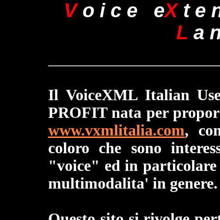
V
o i c e e
X
t e 
L
a n
Il VoiceXML Italian Us
PROFIT nata per proporsi
www.vxmlitalia.com
, co
coloro che sono interess
"voice" ed in particolare
multimodalita' in genere.
Questo sito si rivolge pe