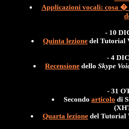
Applicazioni vocali: cosa � 
d
- 10 D
Quinta lezione
del Tutorial
- 4 D
Recensione
dello
Skype Voi
- 31 
Secondo
articolo
di S
(XH
Quarta lezione
del Tutoria