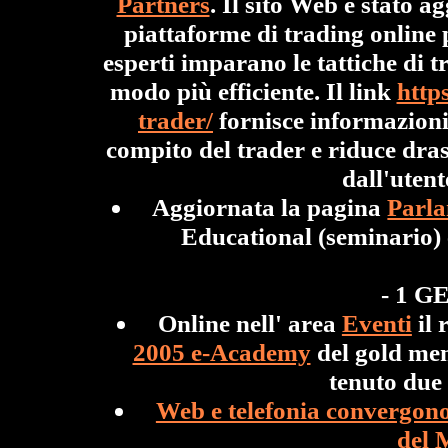
Partners
. Il sito Web è stato 
piattaforme di trading online p
esperti imparano le tattiche di t
modo più efficiente. Il link
http
trader/
fornisce informazioni 
compito del trader e riduce dras
dall'utent
Aggiornata la pagina
Parla
Educational (seminario
- 1 G
Online nell' area
Eventi
il 
2005 e-Academy
del gold m
tenuto due 
Web e telefonia convergono 
del 