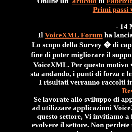
Online un'
articolo
di
Fabrizi
Primi passi
- 14
Il
VoiceXML Forum
ha lanci
Lo scopo della Survey � di capi
fine di poter migliorare il supp
VoiceXML. Per questo motivo �
sta andando, i punti di forza e le
I risultati verranno raccolti 
Rev
Se lavorate allo sviluppo di ap
ad utilizzare applicazioni Voic
questo settore, Vi invitiamo a 
evolvere il settore. Non perdet