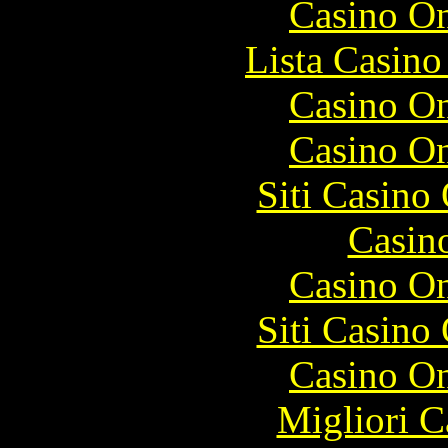
Casino O
Lista Casin
Casino O
Casino O
Siti Casino
Casin
Casino O
Siti Casino
Casino O
Migliori 