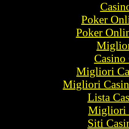
Casin
Poker Onli
Poker Onli
Miglio
Casino 
Migliori 
Migliori Casi
Lista Ca
Migliori
Siti Ca