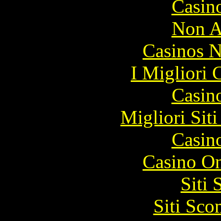
Casin
Non A
Casinos 
I Migliori
Casin
Migliori Sit
Casin
Casino O
Siti
Siti Sc