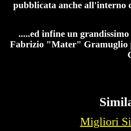
pubblicata anche all'interno 
.....ed infine un grandissim
Fabrizio "Mater" Gramuglio pe
Simila
Migliori S