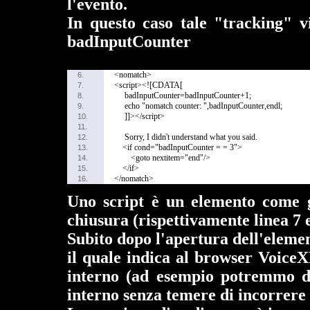
l'evento.
In questo caso tale "tracking" v
badInputCounter
<nomatch>
6.
<script><![CDATA[
7.
badInputCounter=badInputCounter+1;
8.
echo "nomatch counter: ",badInputCounter,endl;
9.
]]></script>
10.
11.
Sorry, I didn't understand what you said.
12.
<if cond="badInputCounter = = 3">
13.
<goto nextitem="end"/>
14.
</if>
15.
</nomatch>
16.
Uno script è un elemento come gl
chiusura (rispettivamente linea 7 e
Subito dopo l'apertura dell'elemen
il quale indica al browser VoiceX
interno (ad esempio potremmo dec
interno senza temere di incorrere 