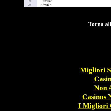
</form>
89.
</vxml>
90.
Torna al
Simil
Migliori S
Casi
Non 
Casinos 
I Miglior