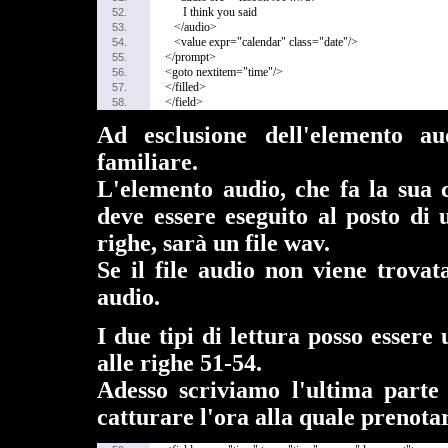
I think you said
52.
</audio>
53.
<value expr="calendar" class="date"/>
54.
</prompt>
55.
<goto nextitem="time"/>
56.
</filled>
57.
</field>
58.
Ad esclusione dell'elemento a
familiare.
L'elemento audio, che fa la sua c
deve essere eseguito al posto di 
righe, sarà un file wav.
Se il file audio non viene trovata
audio.
I due tipi di lettura posso esse
alle righe 51-54.
Adesso scriviamo l'ultima parte 
catturare l'ora alla quale prenota