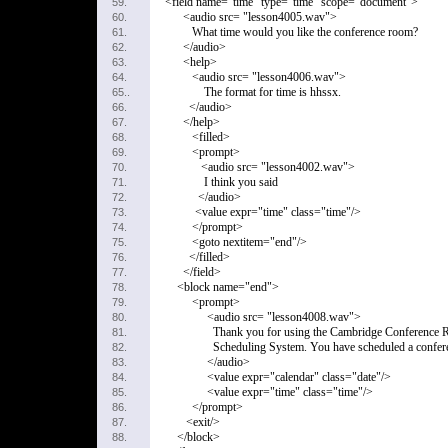
<field name="time" type="time" scope="document">
59.
<audio src= "lesson4005.wav">
60.
What time would you like the conference room?
61.
</audio>
62.
<help>
63.
<audio src= "lesson4006.wav">
64.
The format for time is hhssx.
65..
</audio>
66.
</help>
67.
<filled>
68.
<prompt>
69.
<audio src= "lesson4002.wav">
70.
I think you said
71.
</audio>
72.
<value expr="time" class="time"/>
73.
</prompt>
74.
<goto nextitem="end"/>
75.
</filled>
76.
</field>
77.
<block name="end">
78.
<prompt>
79.
<audio src= "lesson4008.wav">
80.
Thank you for using the Cambridge Conference 
81.
Scheduling System. You have scheduled a confere
82.
</audio>
83.
<value expr="calendar" class="date"/>
84.
<value expr="time" class="time"/>
85.
</prompt>
86.
<exit/>
87.
</block>
88.