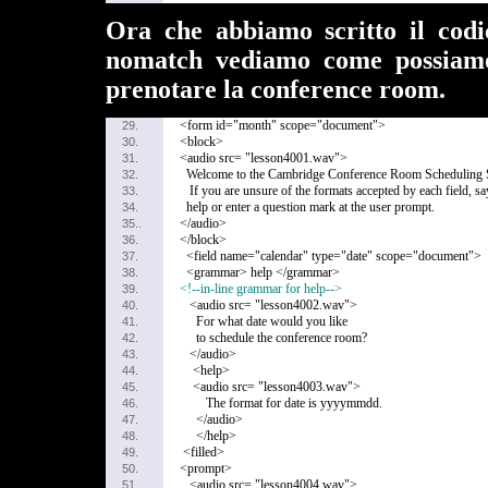
Ora che abbiamo scritto il codic
nomatch vediamo come possiamo 
prenotare la conference room.
<form id="month" scope="document">
29.
<block>
30.
<audio src= "lesson4001.wav">
31.
Welcome to the Cambridge Conference Room Scheduling 
32.
If you are unsure of the formats accepted by each field, sa
33.
help or enter a question mark at the user prompt.
34.
</audio>
35..
</block>
36.
<field name="calendar" type="date" scope="document">
37.
<grammar> help </grammar>
38.
<!--in-line grammar for help-->
39.
<audio src= "lesson4002.wav">
40.
For what date would you like
41.
to schedule the conference room?
42.
</audio>
43.
<help>
44.
<audio src= "lesson4003.wav">
45.
The format for date is yyyymmdd.
46.
</audio>
47.
</help>
48.
<filled>
49.
<prompt>
50.
<audio src= "lesson4004.wav">
51.