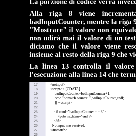
La porzione di codice verrà invece 
Alla riga 8 viene incrementa
badInputCounter, mentre la riga 9
"Mostrare" il valore non equivale
non udirà mai il valore di un tes
diciamo che il valore viene res
insieme al resto della riga 9 che v
La linea 13 controlla il valore
l'esecuzione alla linea 14 che term
<noinput>
17.
<script><![CDATA[
18.
badInputCounter=badInputCounter+1;
19.
echo "nomatch counter: ",badInputCounter,endl;
20.
]]></script>
21.
22.
<if cond="badInputCounter = = 3">
23.
<goto nextitem="end"/>
24.
</if>
25.
No input was received.
26.
</nomatch>
27.
28.