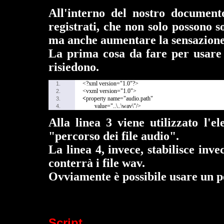
All'interno del nostro documento
registrati, che non solo possono so
ma anche aumentare la sensazione 
La prima cosa da fare per usare d
risiedono.
<?xml version="1.0"?>
1.
<vxml version="1.0">
2.
<
property name="audio.path"
3.
value="..\..\wav\"/>
4.
Alla linea 3 viene utilizzato l'
"percorso dei file audio".
La linea 4, invece, stabilisce inve
conterrà i file wav.
Ovviamente è possibile usare un pe
Script